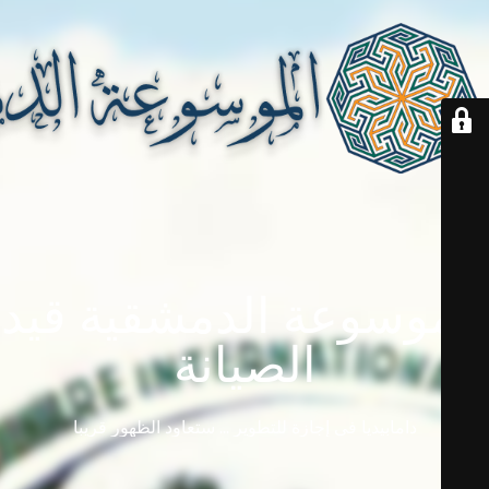
الموسوعة الدمشقية قيد
الصيانة
دامابيديا في إجازة للتطوير ... ستعاود الظهور قريباً