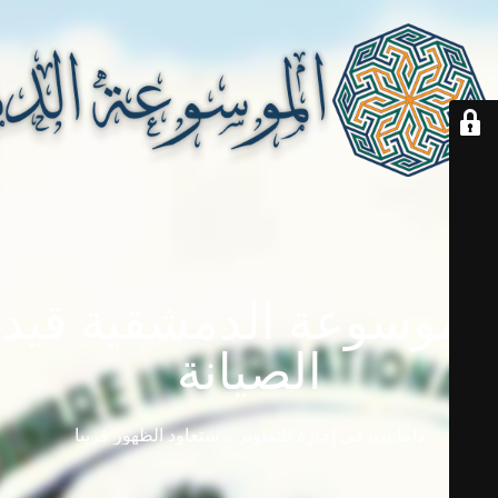
الموسوعة الدمشقية قيد
الصيانة
دامابيديا في إجازة للتطوير ... ستعاود الظهور قريباً