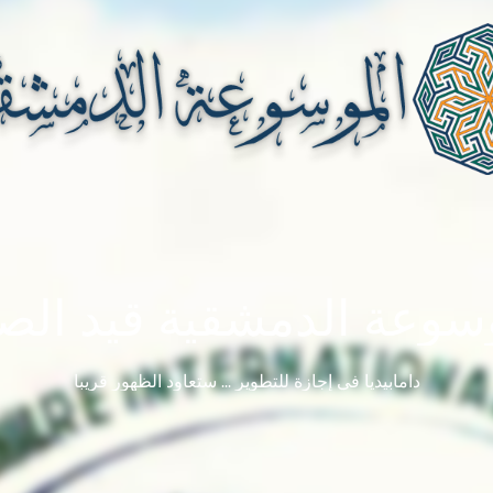
سوعة الدمشقية قيد الصي
دامابيديا في إجازة للتطوير ... ستعاود الظهور قريباً