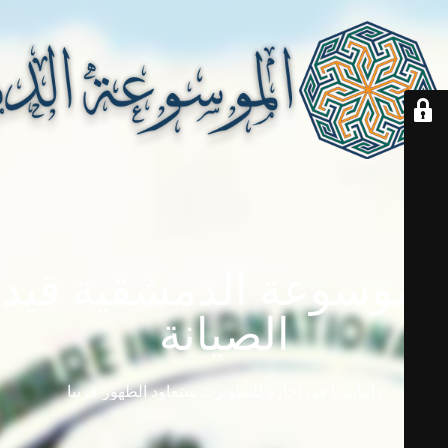
الموسوعة الدمشقية قيد
الصيانة
دامابيديا في إجازة للتطوير ... ستعاود الظهور قريباً