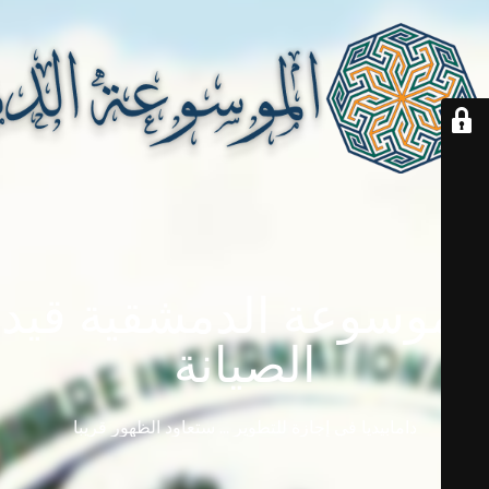
الموسوعة الدمشقية قيد
الصيانة
دامابيديا في إجازة للتطوير ... ستعاود الظهور قريباً