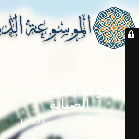
الموسوعة الدمشقية قيد
الصيانة
دامابيديا في إجازة للتطوير ... ستعاود الظهور قريباً