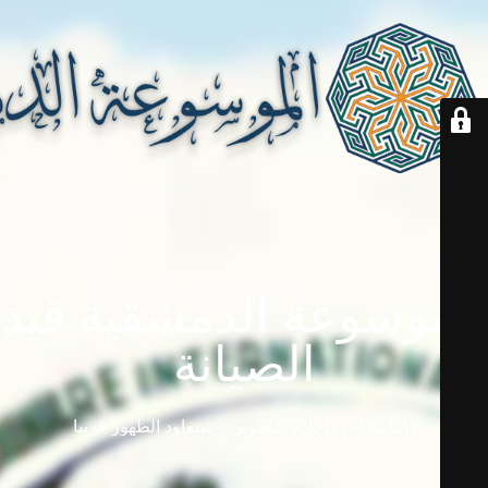
الموسوعة الدمشقية قيد
الصيانة
دامابيديا في إجازة للتطوير ... ستعاود الظهور قريباً