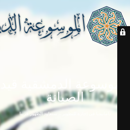
الموسوعة الدمشقية قيد
الصيانة
دامابيديا في إجازة للتطوير ... ستعاود الظهور قريباً