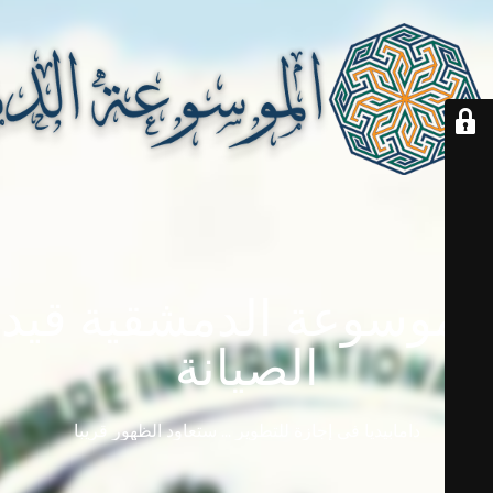
الموسوعة الدمشقية قيد
الصيانة
دامابيديا في إجازة للتطوير ... ستعاود الظهور قريباً